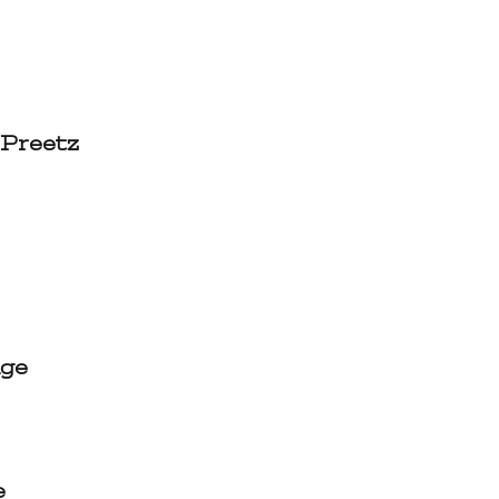
Preetz
age
oe