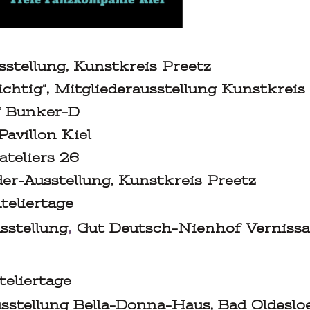
tellung, Kunstkreis Preetz
ig“, Mitgliederausstellung Kunstkreis 
g“ Bunker-D
illon Kiel
liers 26
usstellung, Kunstkreis Preetz
er Ateliertage
,
stellung
Gut Deutsch-Nienhof Verniss
ler Ateliertage
lung Bella-Donna-Haus, Bad Oldesl